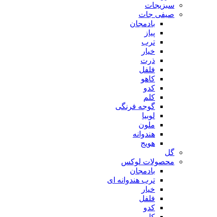
سبزیجات
صیفی جات
بادمجان
پیاز
ترب
خیار
ذرت
فلفل
کاهو
کدو
کلم
گوجه فرنگی
لوبیا
ملون
هندوانه
هویج
گل
محصولات لوکس
بادمجان
ترب هندوانه ای
خیار
فلفل
کدو
کلم