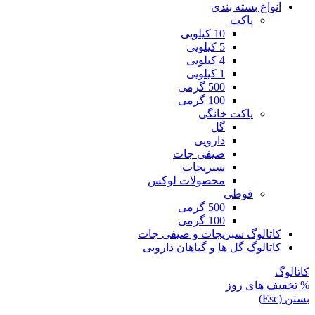
انواع بسته بندی
پاکت
10 کیلویی
5 کیلویی
4 کیلویی
1 کیلویی
500 گرمی
100 گرمی
پاکت خانگی
گل
دارویی
صیفی جات
سبریجات
محصولات لوکس
قوطی
500 گرمی
100 گرمی
کاتالوگ سبزیجات و صیفی جات
کاتالوگ گل ها و گیاهان دارویی
کاتالوگ
% تخفیف های روز
بستن (Esc)