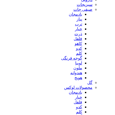
سبزیجات
صیفی جات
بادمجان
پیاز
ترب
خیار
ذرت
فلفل
کاهو
کدو
کلم
گوجه فرنگی
لوبیا
ملون
هندوانه
هویج
گل
محصولات لوکس
بادمجان
خیار
فلفل
کدو
کلم