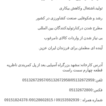
تولید،اشتغال وکاهش بیکاری
رشد و شکوفایی صنعت کشاورزی در کشور
مطرح شدن درکنارتولیدکنندگان بین المللی
بی نیاز شدن از واردات کالای نامرغوب
آینده ای مطمئن برای فرزندان ایران عزیز
.
آدرس کارخانه:مشهد بزرگراه آسیایی بعد از پل کمربندی ناظریه
قطعه چهارم سمت راست
تلفن:05132672957/05132672958/05132672959
فکس:05132672800
شماره همراه : 09153592939 / 09128602815/ 09151824378