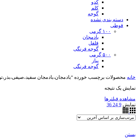
کدو
کلم
گوجه
دسته بندی نشده
قوطی
۱۰۰ گرمی
بادمجان
فلفل
گوجه فرنگی
۵۰۰ گرمی
پیاز
گوجه فرنگی
خانه
محصولات برچسب خورده “بادمجان،بادمجان سفید،صیفی،بذر،تولی
نمایش یک نتیجه
مشاهده فیلترها
نمایش
9
24
36
بستن