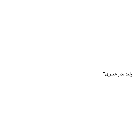
د بذر عنبری”