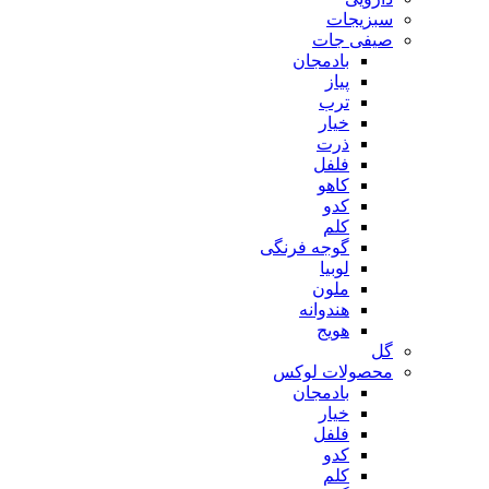
سبزیجات
صیفی جات
بادمجان
پیاز
ترب
خیار
ذرت
فلفل
کاهو
کدو
کلم
گوجه فرنگی
لوبیا
ملون
هندوانه
هویج
گل
محصولات لوکس
بادمجان
خیار
فلفل
کدو
کلم