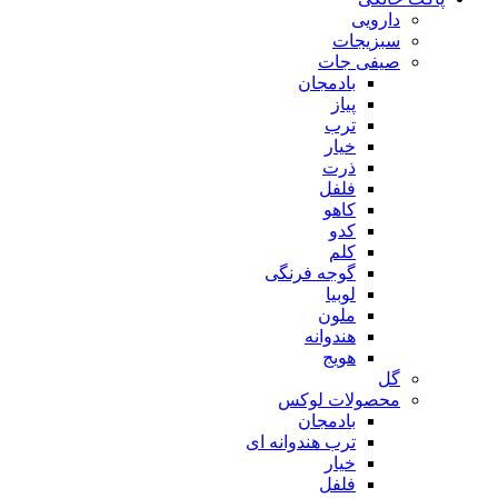
دارویی
سبزیجات
صیفی جات
بادمجان
پیاز
ترب
خیار
ذرت
فلفل
کاهو
کدو
کلم
گوجه فرنگی
لوبیا
ملون
هندوانه
هویج
گل
محصولات لوکس
بادمجان
ترب هندوانه ای
خیار
فلفل