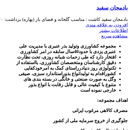
بادمجان سفید
بادمجان سفید کاشت : مناسب گلخانه و فضای باز (بهاره) برداشت: ۷۰ -۴۰ روز نسبت به شرایط اقلیمی بافت و
افزودن به علاقه مندی
اطلاعات بیشتر
مشاهده سریع
مجموعه کشاورزی وتولید بذر عنبری با مدیریت علی
عنبری یزدی با حدود40سال سابقه در امر کشاورزی
افتخار دارد که طی زحمات شبانه روزی، تحت نظارت
دقیق کارشناسان ومتخصصان کشاورزی، بااستفاده از
تکنولوژی روز دنیادرراستای کمک به امرخودکفایی
کشوراقدام به تولیدانواع بذوراستاندارد سبزی، صیفی
وگل به صورت صنعتی و خانگی در بسته بندی های
متنوع با کیفیت عالی و قابل رقابت با انواع بذور
خارجی نموده است
اهداف مجموعه
:
مصرف کالاهی مرغوب ایرانی
جلوگیری از خروج سرمایه ملی از کشور