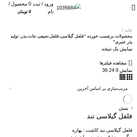
ورود / ثبت
0
محصول
/
نام
0
تومان
خانه
محصولات برچسب خورده “فلفل گیلاسی،فلفل،صیفی جات،بذر، تولید
بذر عنبری”
نمایش یک نتیجه
مشاهده فیلترها
نمایش
9
24
36
بستن
فلفل گیلاسی تند
فلفل گیلاسی تند کاشت : بهاره
رنگ میوه : قرمز تیره و با درصد