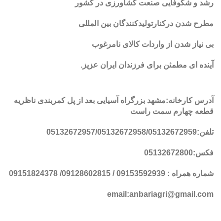
رشد و شکوفایی صنعت کشاورزی در کشور
مطرح شدن درکنارتولیدکنندگان بین المللی
بی نیاز شدن از واردات کالای نامرغوب
آینده ای مطمئن برای فرزندان ایران عزیز
.
آدرس کارخانه:مشهد بزرگراه آسیایی بعد از پل کمربندی ناظریه
قطعه چهارم سمت راست
تلفن:05132672957/05132672958/05132672959
فکس:05132672800
شماره همراه : 09153592939 / 09128602815/ 09151824378
email:anbariagri@gmail.com