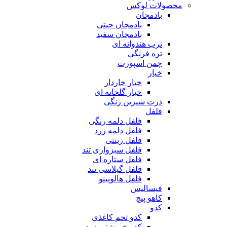
محصولات لوکس
بادمجان
بادمجان چیتی
بادمجان سفید
ترب هندوانه ای
تره فرنگی
چمن اسپورت
خیار
خیار خاردار
خیار گلخانه ای
ذرت شیرین رنگی
فلفل
فلفل دلمه رنگی
فلفل دلمه زرد
فلفل زینتی
فلفل سبزواری تند
فلفل ستاره ای
فلفل گیلاسی تند
فلفل هالوپینو
فیسالیس
کاهو پیچ
کدو
کدو تخم کاغذی
کدو خورشتی زرد