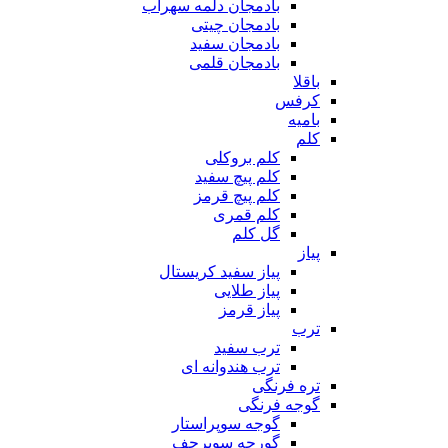
بادمجان دلمه سهراب
بادمجان چیتی
بادمجان سفید
بادمجان قلمی
باقلا
کرفس
بامیه
کلم
کلم بروکلی
کلم پیچ سفید
کلم پیچ قرمز
کلم قمری
گل کلم
پیاز
پیاز سفید کریستال
پیاز طلایی
پیاز قرمز
ترب
ترب سفید
ترب هندوانه ای
تره فرنگی
گوجه فرنگی
گوجه سوپراستار
گورجه سوپرچف