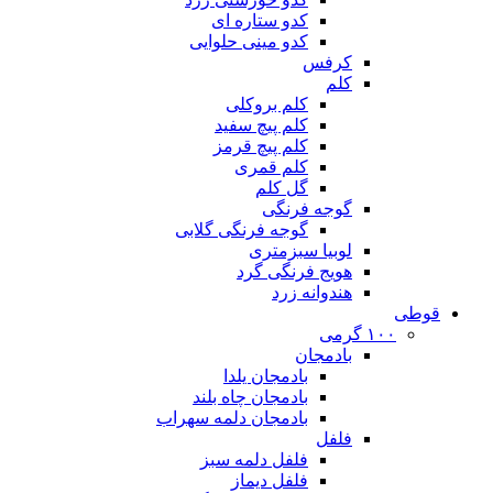
کدو ستاره ای
کدو مینی حلوایی
کرفس
کلم
کلم بروکلی
کلم پیچ سفید
کلم پیچ قرمز
کلم قمری
گل کلم
گوجه فرنگی
گوجه فرنگی گلابی
لوبیا سبزمتری
هویج فرنگی گرد
هندوانه زرد
قوطی
۱۰۰ گرمی
بادمجان
بادمجان یلدا
بادمجان چاه بلند
بادمجان دلمه سهراب
فلفل
فلفل دلمه سبز
فلفل دیماز