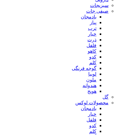
سبزیجات
صیفی جات
بادمجان
پیاز
ترب
خیار
ذرت
فلفل
کاهو
کدو
کلم
گوجه فرنگی
لوبیا
ملون
هندوانه
هویج
گل
محصولات لوکس
بادمجان
خیار
فلفل
کدو
کلم