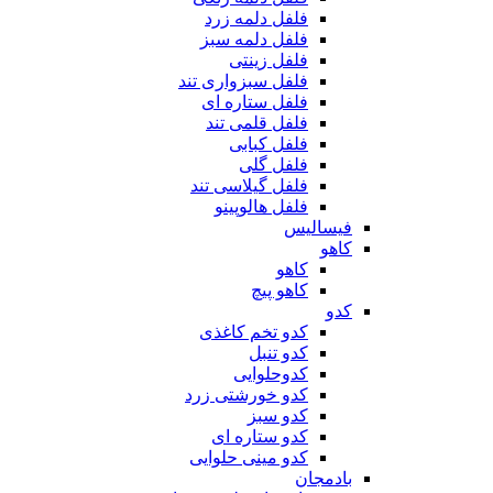
فلفل دلمه زرد
فلفل دلمه سبز
فلفل زینتی
فلفل سبزواری تند
فلفل ستاره ای
فلفل قلمی تند
فلفل کبابی
فلفل گلی
فلفل گیلاسی تند
فلفل هالوپینو
فیسالیس
کاهو
کاهو
کاهو پیچ
کدو
کدو تخم کاغذی
کدو تنبل
کدوحلوایی
کدو خورشتی زرد
کدو سبز
کدو ستاره ای
کدو مینی حلوایی
بادمجان