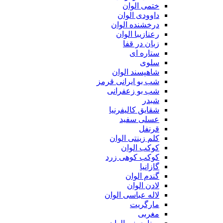
ختمی الوان
داوودی الوان
درخشنده الوان
رعنازیبا الوان
زبان در قفا
ستاره ای
سلوی
شاهپسند الوان
شب بو ایرانی قرمز
شب بو زعفرانی
شبدر
شقایق کالیفرنیا
عسلی سفید
قرنفل
کلم زینتی الوان
کوکب الوان
کوکب کوهی زرد
گازانیا
گندم الوان
لادن الوان
لاله عباسی الوان
مارگریت
مغربی