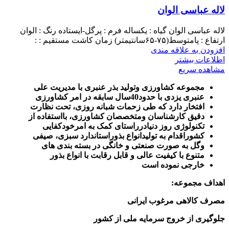
لاله عباسی الوان
لاله عباسی الوان گیاه : یکساله فرم : پرگل-ایستاده رنگ : الوان
ارتفاع : پامتوسط(۷۵-۶۵سانتیمتر) زمان کاشت مستقیم : :
افزودن به علاقه مندی
اطلاعات بیشتر
مشاهده سریع
مجموعه کشاورزی وتولید بذر عنبری با مدیریت علی
عنبری یزدی با حدود40سال سابقه در امر کشاورزی
افتخار دارد که طی زحمات شبانه روزی، تحت نظارت
دقیق کارشناسان ومتخصصان کشاورزی، بااستفاده از
تکنولوژی روز دنیادرراستای کمک به امرخودکفایی
کشوراقدام به تولیدانواع بذوراستاندارد سبزی، صیفی
وگل به صورت صنعتی و خانگی در بسته بندی های
متنوع با کیفیت عالی و قابل رقابت با انواع بذور
خارجی نموده است
اهداف مجموعه
:
مصرف کالاهی مرغوب ایرانی
جلوگیری از خروج سرمایه ملی از کشور