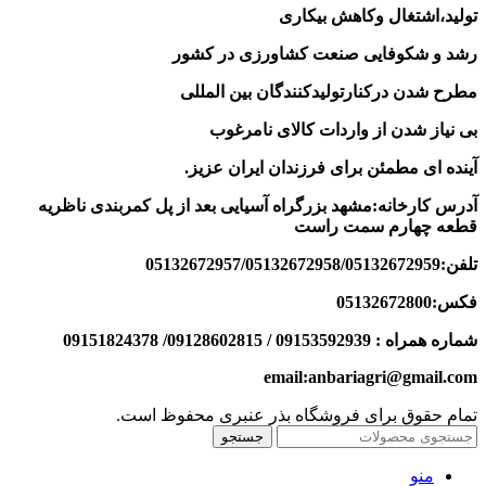
تولید،اشتغال وکاهش بیکاری
رشد و شکوفایی صنعت کشاورزی در کشور
مطرح شدن درکنارتولیدکنندگان بین المللی
بی نیاز شدن از واردات کالای نامرغوب
آینده ای مطمئن برای فرزندان ایران عزیز
.
آدرس کارخانه:مشهد بزرگراه آسیایی بعد از پل کمربندی ناظریه
قطعه چهارم سمت راست
تلفن:05132672957/05132672958/05132672959
فکس:05132672800
شماره همراه : 09153592939 / 09128602815/ 09151824378
email:anbariagri@gmail.com
تمام حقوق برای فروشگاه بذر عنبری محفوظ است.
جستجو
منو