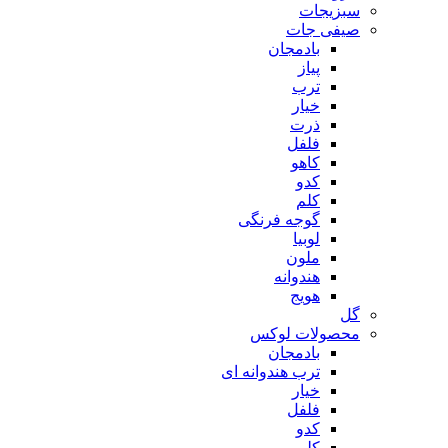
سبزیجات
صیفی جات
بادمجان
پیاز
ترب
خیار
ذرت
فلفل
کاهو
کدو
کلم
گوجه فرنگی
لوبیا
ملون
هندوانه
هویج
گل
محصولات لوکس
بادمجان
ترب هندوانه ای
خیار
فلفل
کدو
کلم