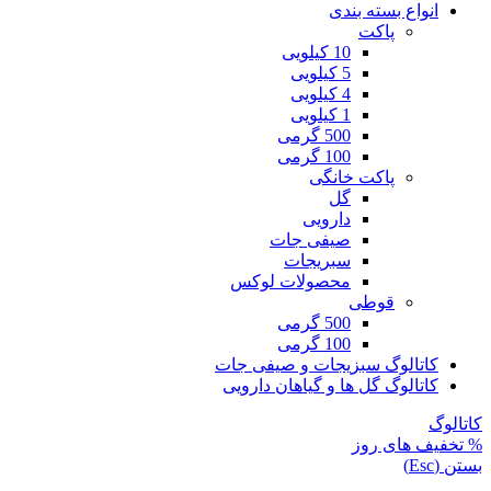
انواع بسته بندی
پاکت
10 کیلویی
5 کیلویی
4 کیلویی
1 کیلویی
500 گرمی
100 گرمی
پاکت خانگی
گل
دارویی
صیفی جات
سبریجات
محصولات لوکس
قوطی
500 گرمی
100 گرمی
کاتالوگ سبزیجات و صیفی جات
کاتالوگ گل ها و گیاهان دارویی
کاتالوگ
% تخفیف های روز
بستن (Esc)