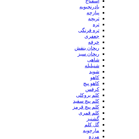
اسفناج
بادرنجبویه
پیازچه
تربچه
تره
تره فرنگی
جعفری
خرفه
ریحان بنفش
ریحان سبز
شاهی
شنبلیله
شوید
کاهو
کاهو پیچ
کرفس
کلم بروکلی
کلم پیچ سفید
کلم پیچ قرمز
کلم قمری
گشنیز
گل کلم
مارچوبه
مرزه