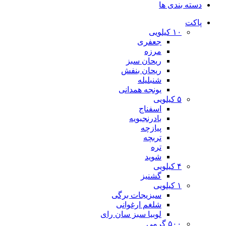
دسته بندی ها
پاکت
۱۰ کیلویی
جعفری
مرزه
ریحان سبز
ریحان بنفش
شنبلیله
یونجه همدانی
۵ کیلویی
اسفناج
بادرنجبویه
پیازچه
تربچه
تره
شوید
۴ کیلویی
گشنیز
۱ کیلویی
سبزیجات برگی
شلغم ارغوانی
لوبیا سبز سان رای
۵۰۰ گرمی