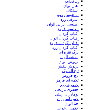
ابری آبی
آهار الوان
استکانی
استئوسپرموم
اشرفی زرد
اطلسی ایرانی الوان
اطلسی قرمز
آفتاب گردان
آفتاب گردان الوان
آفتاب گردان قرمز
آفتاب گردان زرد
برگ نقره ای
بنفشه الوان
پریوش الوان
پریوش بنفش
تاج الملوک
تاج خروس
تکمه ای قرمز
جعفری زرد
جعفری نارنجی
بومادران زینتی
چمن اسپورت
حنا الوان
ختمی ارغوانی