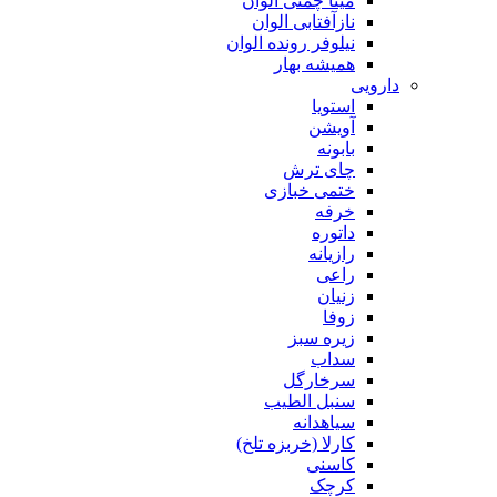
مینا چمنی الوان
نازآفتابی الوان
نیلوفر رونده الوان
همیشه بهار
دارویی
استویا
آویشن
بابونه
چای ترش
ختمی خبازی
خرفه
داتوره
رازیانه
راعی
زنیان
زوفا
زیره سبز
سداب
سرخارگل
سنبل الطیب
سیاهدانه
کارلا (خربزه تلخ)
کاسنی
کرچک