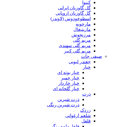
کینوا
گل گاوزبان ایرانی
گل گاوزبان اروپایی
اسطوخودوس (لاوندر)
مارچوبه
ماریتیغال
مرزنجوش
مریم گلی
مریم گلی سهندی
مریم گلی کبیر
صیفی جات
چغندر لبویی
خیار
خیار بوته ای
خیار چمبر
خیار خاردار
خیار گلخانه ای
ذرت
ذرت شیرین
ذرت شیرین رنگی
زردک
شلغم ارغوانی
فلفل
فلفل دلمه رنگی