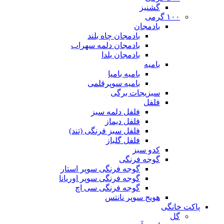
گشنیز
۱۰۰ گرمی
بادمجان
بادمجان چاه بلند
بادمجان دلمه سهراب
بادمجان یلدا
بامیه
بامیه بامیا
بامیه سوپرقلمی
سبزیجات برگی
فلفل
فلفل دلمه سبز
فلفل دیماز
فلفل سبز فرنگی (تند)
فلفل گلباز
کدو سبز
گوجه فرنگی
گوجه فرنگی سوپر استار
گوجه فرنگی سوپر اوریانا
گوجه فرنگی سی اچ
هویج سوپر نانتس
پاکت خانگی
گل