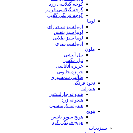
گوجه گیلاسی زرد
گوجه گیلاسی قرمز
گوجه فرنگی گلابی
لوبیا
لوبیا سبز سان رای
لوبیا سبز بنفش
لوبیا سبز طلایی
لوبیا سبزمتری
ملون
تیل آتیشی
تیل مگسی
خربزه آناناسی
خربزه خاتونی
طالبی سمسوری
نخود فرنگی
هندوانه
هندوانه چارلستون
هندوانه زرد
هندوانه کریمسون
هویج
هویج سوپر نانتس
هویج فرنگی گرد
سبزیجات