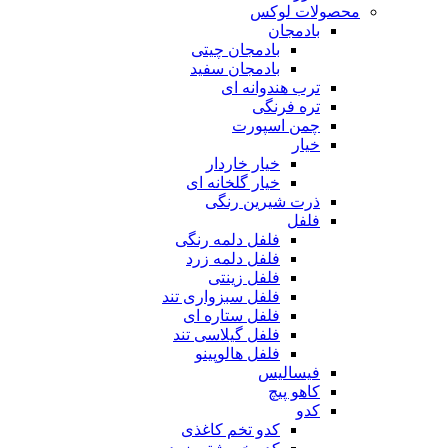
محصولات لوکس
بادمجان
بادمجان چیتی
بادمجان سفید
ترب هندوانه ای
تره فرنگی
چمن اسپورت
خیار
خیار خاردار
خیار گلخانه ای
ذرت شیرین رنگی
فلفل
فلفل دلمه رنگی
فلفل دلمه زرد
فلفل زینتی
فلفل سبزواری تند
فلفل ستاره ای
فلفل گیلاسی تند
فلفل هالوپینو
فیسالیس
کاهو پیچ
کدو
کدو تخم کاغذی