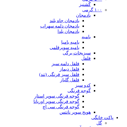
گشنیز
۱۰۰ گرمی
بادمجان
بادمجان چاه بلند
بادمجان دلمه سهراب
بادمجان یلدا
بامیه
بامیه بامیا
بامیه سوپرقلمی
سبزیجات برگی
فلفل
فلفل دلمه سبز
فلفل دیماز
فلفل سبز فرنگی (تند)
فلفل گلباز
کدو سبز
گوجه فرنگی
گوجه فرنگی سوپر استار
گوجه فرنگی سوپر اوریانا
گوجه فرنگی سی اچ
هویج سوپر نانتس
پاکت خانگی
گل