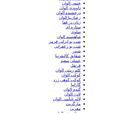
ختمی الوان
داوودی الوان
درخشنده الوان
رعنازیبا الوان
زبان در قفا
ستاره ای
سلوی
شاهپسند الوان
شب بو ایرانی قرمز
شب بو زعفرانی
شبدر
شقایق کالیفرنیا
عسلی سفید
قرنفل
کلم زینتی الوان
کوکب الوان
کوکب کوهی زرد
گازانیا
گندم الوان
لادن الوان
لاله عباسی الوان
مارگریت
مغربی