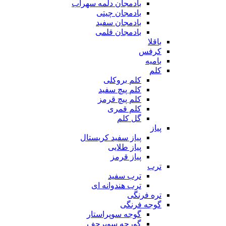
بادمجان دلمه سهراب
بادمجان چیتی
بادمجان سفید
بادمجان قلمی
باقلا
کرفس
بامیه
کلم
کلم بروکلی
کلم پیچ سفید
کلم پیچ قرمز
کلم قمری
گل کلم
پیاز
پیاز سفید کریستال
پیاز طلایی
پیاز قرمز
ترب
ترب سفید
ترب هندوانه ای
تره فرنگی
گوجه فرنگی
گوجه سوپراستار
گورجه سوپرچف