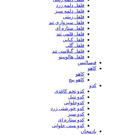
فلفل دلمه زرد
فلفل دلمه سبز
فلفل زینتی
فلفل سبزواری تند
فلفل ستاره ای
فلفل قلمی تند
فلفل کبابی
فلفل گلی
فلفل گیلاسی تند
فلفل هالوپینو
فیسالیس
کاهو
کاهو
کاهو پیچ
کدو
کدو تخم کاغذی
کدو تنبل
کدوحلوایی
کدو خورشتی زرد
کدو سبز
کدو ستاره ای
کدو مینی حلوایی
بادمجان