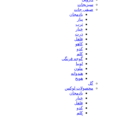
سبزیجات
صیفی جات
بادمجان
پیاز
ترب
خیار
ذرت
فلفل
کاهو
کدو
کلم
گوجه فرنگی
لوبیا
ملون
هندوانه
هویج
گل
محصولات لوکس
بادمجان
خیار
فلفل
کدو
کلم