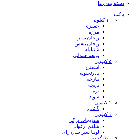
دسته بندی ها
پاکت
۱۰ کیلویی
جعفری
مرزه
ریحان سبز
ریحان بنفش
شنبلیله
یونجه همدانی
۵ کیلویی
اسفناج
بادرنجبویه
پیازچه
تربچه
تره
شوید
۴ کیلویی
گشنیز
۱ کیلویی
سبزیجات برگی
شلغم ارغوانی
لوبیا سبز سان رای
۵۰۰ گرمی