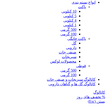
انواع بسته بندی
پاکت
10 کیلویی
5 کیلویی
4 کیلویی
1 کیلویی
500 گرمی
100 گرمی
پاکت خانگی
گل
دارویی
صیفی جات
سبریجات
محصولات لوکس
قوطی
500 گرمی
100 گرمی
کاتالوگ سبزیجات و صیفی جات
کاتالوگ گل ها و گیاهان دارویی
کاتالوگ
% تخفیف های روز
بستن (Esc)