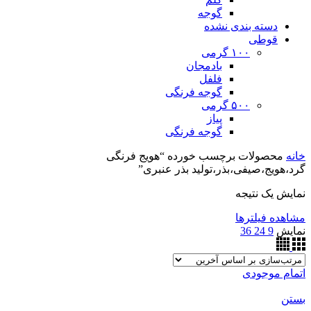
گوجه
دسته بندی نشده
قوطی
۱۰۰ گرمی
بادمجان
فلفل
گوجه فرنگی
۵۰۰ گرمی
پیاز
گوجه فرنگی
خانه
محصولات برچسب خورده “هویج فرنگی
گرد،هویج،صیفی،بذر،تولید بذر عنبری”
نمایش یک نتیجه
مشاهده فیلترها
نمایش
9
24
36
اتمام موجودی
بستن