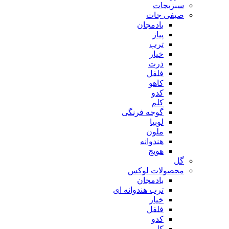
سبزیجات
صیفی جات
بادمجان
پیاز
ترب
خیار
ذرت
فلفل
کاهو
کدو
کلم
گوجه فرنگی
لوبیا
ملون
هندوانه
هویج
گل
محصولات لوکس
بادمجان
ترب هندوانه ای
خیار
فلفل
کدو
کلم