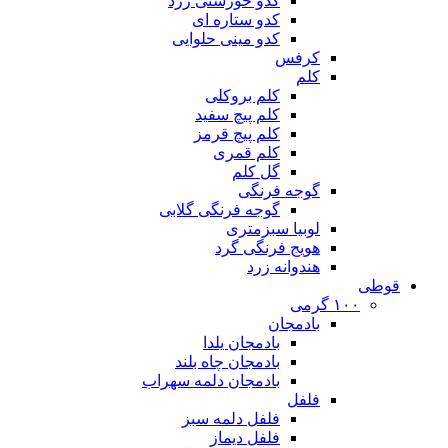
کدو خورشتی زرد
کدو ستاره ای
کدو مینی حلوایی
کرفس
کلم
کلم بروکلی
کلم پیچ سفید
کلم پیچ قرمز
کلم قمری
گل کلم
گوجه فرنگی
گوجه فرنگی گلابی
لوبیا سبزمتری
هویج فرنگی گرد
هندوانه زرد
قوطی
۱۰۰ گرمی
بادمجان
بادمجان یلدا
بادمجان چاه بلند
بادمجان دلمه سهراب
فلفل
فلفل دلمه سبز
فلفل دیماز