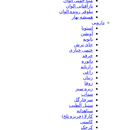
مینا چمنی الوان
نازآفتابی الوان
نیلوفر رونده الوان
همیشه بهار
دارویی
استویا
آویشن
بابونه
چای ترش
ختمی خبازی
خرفه
داتوره
رازیانه
راعی
زنیان
زوفا
زیره سبز
سداب
سرخارگل
سنبل الطیب
سیاهدانه
کارلا (خربزه تلخ)
کاسنی
کرچک