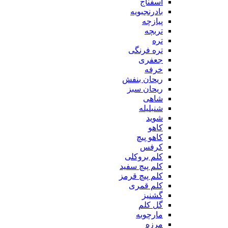
اسفناج
بادرنجبویه
پیازچه
تربچه
تره
تره فرنگی
جعفری
خرفه
ریحان بنفش
ریحان سبز
شاهی
شنبلیله
شوید
کاهو
کاهو پیچ
کرفس
کلم بروکلی
کلم پیچ سفید
کلم پیچ قرمز
کلم قمری
گشنیز
گل کلم
مارچوبه
مرزه