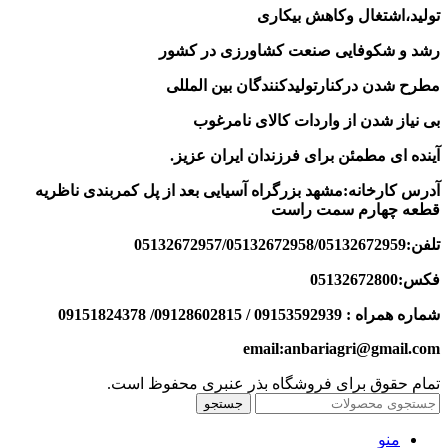
تولید،اشتغال وکاهش بیکاری
رشد و شکوفایی صنعت کشاورزی در کشور
مطرح شدن درکنارتولیدکنندگان بین المللی
بی نیاز شدن از واردات کالای نامرغوب
آینده ای مطمئن برای فرزندان ایران عزیز
.
آدرس کارخانه:مشهد بزرگراه آسیایی بعد از پل کمربندی ناظریه
قطعه چهارم سمت راست
تلفن:05132672957/05132672958/05132672959
فکس:05132672800
شماره همراه : 09153592939 / 09128602815/ 09151824378
email:anbariagri@gmail.com
تمام حقوق برای فروشگاه بذر عنبری محفوظ است.
جستجو
منو