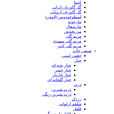
کینوا
گل گاوزبان ایرانی
گل گاوزبان اروپایی
اسطوخودوس (لاوندر)
مارچوبه
ماریتیغال
مرزنجوش
مریم گلی
مریم گلی سهندی
مریم گلی کبیر
صیفی جات
چغندر لبویی
خیار
خیار بوته ای
خیار چمبر
خیار خاردار
خیار گلخانه ای
ذرت
ذرت شیرین
ذرت شیرین رنگی
زردک
شلغم ارغوانی
فلفل
فلفل دلمه رنگی