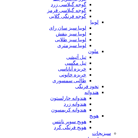
گوجه گیلاسی زرد
گوجه گیلاسی قرمز
گوجه فرنگی گلابی
لوبیا
لوبیا سبز سان رای
لوبیا سبز بنفش
لوبیا سبز طلایی
لوبیا سبزمتری
ملون
تیل آتیشی
تیل مگسی
خربزه آناناسی
خربزه خاتونی
طالبی سمسوری
نخود فرنگی
هندوانه
هندوانه چارلستون
هندوانه زرد
هندوانه کریمسون
هویج
هویج سوپر نانتس
هویج فرنگی گرد
سبزیجات