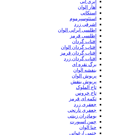
ابری آبی
آهار الوان
استکانی
استئوسپرموم
اشرفی زرد
اطلسی ایرانی الوان
اطلسی قرمز
آفتاب گردان
آفتاب گردان الوان
آفتاب گردان قرمز
آفتاب گردان زرد
برگ نقره ای
بنفشه الوان
پریوش الوان
پریوش بنفش
تاج الملوک
تاج خروس
تکمه ای قرمز
جعفری زرد
جعفری نارنجی
بومادران زینتی
چمن اسپورت
حنا الوان
ختمی ارغوانی