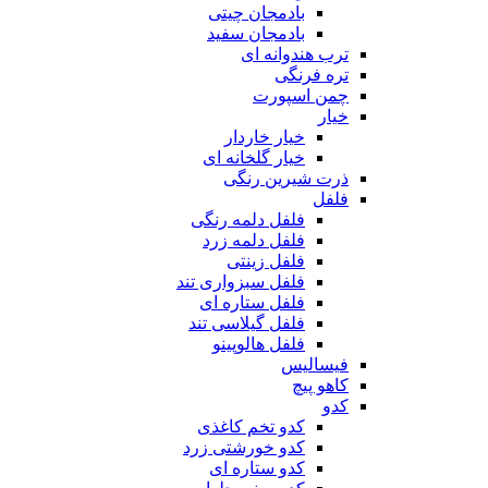
بادمجان چیتی
بادمجان سفید
ترب هندوانه ای
تره فرنگی
چمن اسپورت
خیار
خیار خاردار
خیار گلخانه ای
ذرت شیرین رنگی
فلفل
فلفل دلمه رنگی
فلفل دلمه زرد
فلفل زینتی
فلفل سبزواری تند
فلفل ستاره ای
فلفل گیلاسی تند
فلفل هالوپینو
فیسالیس
کاهو پیچ
کدو
کدو تخم کاغذی
کدو خورشتی زرد
کدو ستاره ای