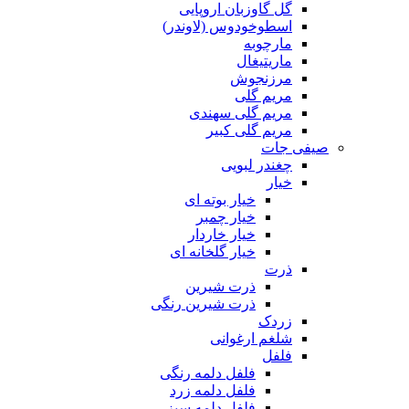
گل گاوزبان اروپایی
اسطوخودوس (لاوندر)
مارچوبه
ماریتیغال
مرزنجوش
مریم گلی
مریم گلی سهندی
مریم گلی کبیر
صیفی جات
چغندر لبویی
خیار
خیار بوته ای
خیار چمبر
خیار خاردار
خیار گلخانه ای
ذرت
ذرت شیرین
ذرت شیرین رنگی
زردک
شلغم ارغوانی
فلفل
فلفل دلمه رنگی
فلفل دلمه زرد
فلفل دلمه سبز