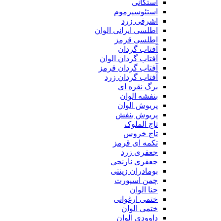
استکانی
استئوسپرموم
اشرفی زرد
اطلسی ایرانی الوان
اطلسی قرمز
آفتاب گردان
آفتاب گردان الوان
آفتاب گردان قرمز
آفتاب گردان زرد
برگ نقره ای
بنفشه الوان
پریوش الوان
پریوش بنفش
تاج الملوک
تاج خروس
تکمه ای قرمز
جعفری زرد
جعفری نارنجی
بومادران زینتی
چمن اسپورت
حنا الوان
ختمی ارغوانی
ختمی الوان
داوودی الوان