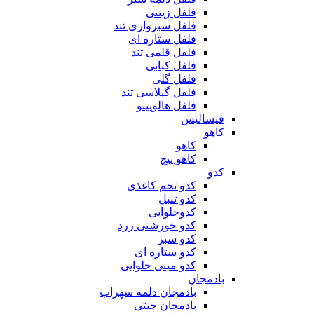
فلفل زینتی
فلفل سبزواری تند
فلفل ستاره ای
فلفل قلمی تند
فلفل کبابی
فلفل گلی
فلفل گیلاسی تند
فلفل هالوپینو
فیسالیس
کاهو
کاهو
کاهو پیچ
کدو
کدو تخم کاغذی
کدو تنبل
کدوحلوایی
کدو خورشتی زرد
کدو سبز
کدو ستاره ای
کدو مینی حلوایی
بادمجان
بادمجان دلمه سهراب
بادمجان چیتی