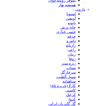
نیلوفر رونده الوان
همیشه بهار
دارویی
استویا
آویشن
بابونه
چای ترش
ختمی خبازی
خرفه
داتوره
رازیانه
راعی
زنیان
زوفا
زیره سبز
سداب
سرخارگل
سنبل الطیب
سیاهدانه
کارلا (خربزه تلخ)
کاسنی
کرچک
کینوا
گل گاوزبان ایرانی