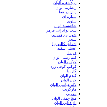
درخشنده الوان
رعنازیبا الوان
زبان در قفا
ستاره ای
سلوی
شاهپسند الوان
شب بو ایرانی قرمز
شب بو زعفرانی
شبدر
شقایق کالیفرنیا
عسلی سفید
قرنفل
کلم زینتی الوان
کوکب الوان
کوکب کوهی زرد
گازانیا
گندم الوان
لادن الوان
لاله عباسی الوان
مارگریت
مغربی
مینا چمنی الوان
نازآفتابی الوان