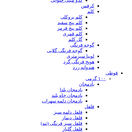
کدو مینی حلوایی
کرفس
کلم
کلم بروکلی
کلم پیچ سفید
کلم پیچ قرمز
کلم قمری
گل کلم
گوجه فرنگی
گوجه فرنگی گلابی
لوبیا سبزمتری
هویج فرنگی گرد
هندوانه زرد
قوطی
۱۰۰ گرمی
بادمجان
بادمجان یلدا
بادمجان چاه بلند
بادمجان دلمه سهراب
فلفل
فلفل دلمه سبز
فلفل دیماز
فلفل سبز فرنگی (تند)
فلفل گلباز