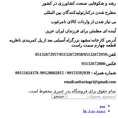
رشد و شکوفایی صنعت کشاورزی در کشور
مطرح شدن درکنارتولیدکنندگان بین المللی
بی نیاز شدن از واردات کالای نامرغوب
آینده ای مطمئن برای فرزندان ایران عزیز
.
آدرس کارخانه:مشهد بزرگراه آسیایی بعد از پل کمربندی ناظریه
قطعه چهارم سمت راست
تلفن:05132672957/05132672958/05132672959
فکس:05132672800
شماره همراه : 09153592939 / 09128602815/ 09151824378
email:anbariagri@gmail.com
تمام حقوق برای فروشگاه بذر عنبری محفوظ است.
جستجو
منو
دسته بندی ها