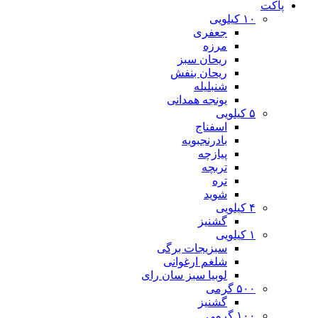
پاکت
۱۰ کیلویی
جعفری
مرزه
ریحان سبز
ریحان بنفش
شنبلیله
یونجه همدانی
۵ کیلویی
اسفناج
بادرنجبویه
پیازچه
تربچه
تره
شوید
۴ کیلویی
گشنیز
۱ کیلویی
سبزیجات برگی
شلغم ارغوانی
لوبیا سبز سان رای
۵۰۰ گرمی
گشنیز
۱۰۰ گرمی