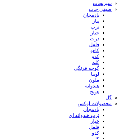
سبزیجات
صیفی جات
بادمجان
پیاز
ترب
خیار
ذرت
فلفل
کاهو
کدو
کلم
گوجه فرنگی
لوبیا
ملون
هندوانه
هویج
گل
محصولات لوکس
بادمجان
ترب هندوانه ای
خیار
فلفل
کدو
کلم