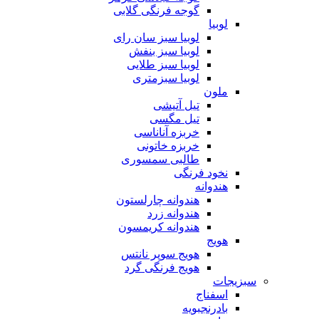
گوجه فرنگی گلابی
لوبیا
لوبیا سبز سان رای
لوبیا سبز بنفش
لوبیا سبز طلایی
لوبیا سبزمتری
ملون
تیل آتیشی
تیل مگسی
خربزه آناناسی
خربزه خاتونی
طالبی سمسوری
نخود فرنگی
هندوانه
هندوانه چارلستون
هندوانه زرد
هندوانه کریمسون
هویج
هویج سوپر نانتس
هویج فرنگی گرد
سبزیجات
اسفناج
بادرنجبویه