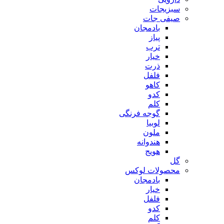
سبزیجات
صیفی جات
بادمجان
پیاز
ترب
خیار
ذرت
فلفل
کاهو
کدو
کلم
گوجه فرنگی
لوبیا
ملون
هندوانه
هویج
گل
محصولات لوکس
بادمجان
خیار
فلفل
کدو
کلم