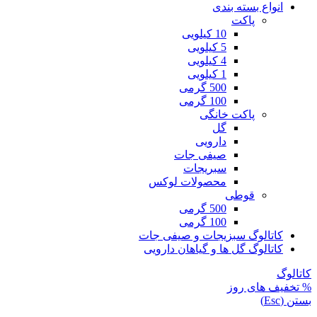
انواع بسته بندی
پاکت
10 کیلویی
5 کیلویی
4 کیلویی
1 کیلویی
500 گرمی
100 گرمی
پاکت خانگی
گل
دارویی
صیفی جات
سبریجات
محصولات لوکس
قوطی
500 گرمی
100 گرمی
کاتالوگ سبزیجات و صیفی جات
کاتالوگ گل ها و گیاهان دارویی
کاتالوگ
% تخفیف های روز
بستن (Esc)