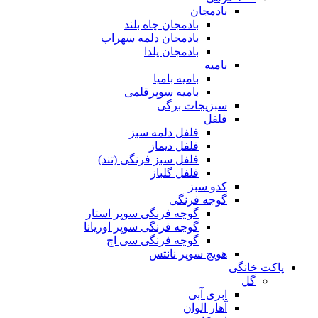
بادمجان
بادمجان چاه بلند
بادمجان دلمه سهراب
بادمجان یلدا
بامیه
بامیه بامیا
بامیه سوپرقلمی
سبزیجات برگی
فلفل
فلفل دلمه سبز
فلفل دیماز
فلفل سبز فرنگی (تند)
فلفل گلباز
کدو سبز
گوجه فرنگی
گوجه فرنگی سوپر استار
گوجه فرنگی سوپر اوریانا
گوجه فرنگی سی اچ
هویج سوپر نانتس
پاکت خانگی
گل
ابری آبی
آهار الوان