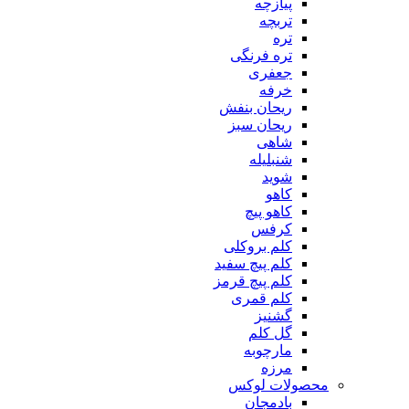
پیازچه
تربچه
تره
تره فرنگی
جعفری
خرفه
ریحان بنفش
ریحان سبز
شاهی
شنبلیله
شوید
کاهو
کاهو پیچ
کرفس
کلم بروکلی
کلم پیچ سفید
کلم پیچ قرمز
کلم قمری
گشنیز
گل کلم
مارچوبه
مرزه
محصولات لوکس
بادمجان