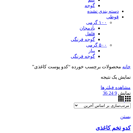
گوجه
دسته بندی نشده
قوطی
۱۰۰ گرمی
بادمجان
فلفل
گوجه فرنگی
۵۰۰ گرمی
پیاز
گوجه فرنگی
خانه
محصولات برچسب خورده “کدو پوست کاغذی”
نمایش یک نتیجه
مشاهده فیلترها
نمایش
9
24
36
بستن
کدو تخم کاغذی