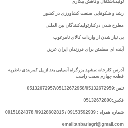
تولید،اشتغال وکاهش بیکاری
رشد و شکوفایی صنعت کشاورزی در کشور
مطرح شدن درکنارتولیدکنندگان بین المللی
بی نیاز شدن از واردات کالای نامرغوب
آینده ای مطمئن برای فرزندان ایران عزیز
.
آدرس کارخانه:مشهد بزرگراه آسیایی بعد از پل کمربندی ناظریه
قطعه چهارم سمت راست
تلفن:05132672957/05132672958/05132672959
فکس:05132672800
شماره همراه : 09153592939 / 09128602815/ 09151824378
email:anbariagri@gmail.com