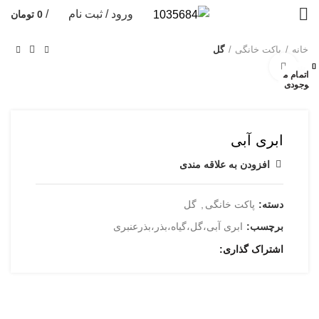
ورود / ثبت نام
/
0
تومان
خانه
پاکت خانگی
گل
بستن
بستن
بستن
بستن
بستن
بستن
بستن
بستن
بزرگنمایی تصویر
اتمام م
اتمام م
وجودی
وجودی
ابری آبی
افزودن به علاقه مندی
دسته:
پاکت خانگی
,
گل
برچسب:
ابری آبی،گل،گیاه،بذر،بذرعنبری
اشتراک گذاری