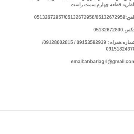
اظریه قطعه چهارم سمت راست
05132672957/05132672958/051326729
س:05132672800
شماره همراه : 09153592939 / 09128602815/
0915182437
email:anbariagri@gmail.co