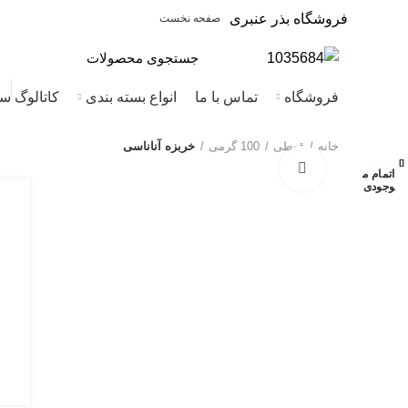
فروشگاه بذر عنبری
صفحه نخست
فروشگاه
تماس با ما
انواع بسته بندی
کاتالوگ س
خانه
قوطی
100 گرمی
خربزه آناناسی
بستن
بستن
بستن
بستن
بستن
بستن
بستن
بستن
بزرگنمایی تصویر
اتمام م
اتمام م
وجودی
وجودی