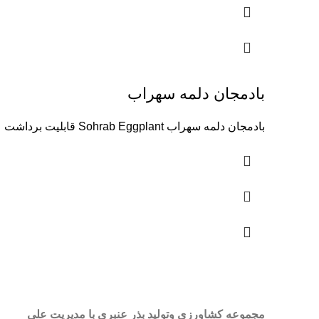
بادمجان دلمه سهراب
بادمجان دلمه سهراب Sohrab Eggplant قابلیت برداشت ۷۰ : روز پس از انتقال نشاء شکل میوه : بسیار مدور و
مجموعه کشاورزی وتولید بذر عنبری با مدیریت علی