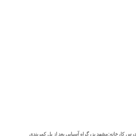
درس کارخانه:مشهد بزرگراه آسیایی بعد از پل کمربندی