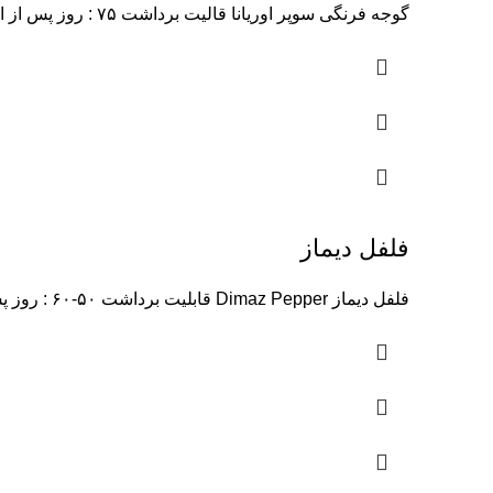
گوجه فرنگی سوپر اوریانا قالیت برداشت ۷۵ : روز پس از انتقال نشا شکل میوه: : کروی کمی کشیده وزن
فلفل دیماز
فلفل دیماز Dimaz Pepper قابلیت برداشت ۵۰-۶۰ : روز پس از انتقال نشاء شکل میوه : کشیده بلند به طول