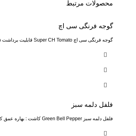
محصولات مرتبط
گوجه فرنگی سی اچ
گوجه فرنگی سی اچ Super CH Tomato قابلیت برداشت ۶۵ : روز پس از انتقال نشاء شکل میوه : گرد
فلفل دلمه سبز
فلفل دلمه سبز Green Bell Pepper کاشت : بهاره عمق کاشت : ۲-۱ سانتیمتر فاصله کاشت : ۵۰-۴۰ سانتیمتر قابلیت