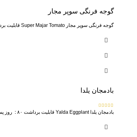
گوجه فرنگی سوپر مجار
گوجه فرنگی سوپر مجار Super Majar Tomato قابلیت برداشت ۸۰ : روز پس از انتقال نشاء شکل میوه : گرد،
بادمجان یلدا
بادمجان یلدا Yalda Eggplant قابلیت برداشت ۸۰ : روز پس از انتقال نشاء شکل میوه : کشیده با قطر کم،