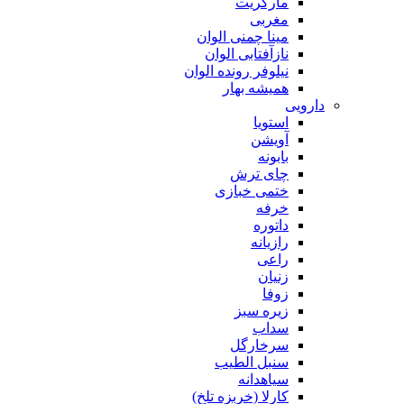
مارگریت
مغربی
مینا چمنی الوان
نازآفتابی الوان
نیلوفر رونده الوان
همیشه بهار
دارویی
استویا
آویشن
بابونه
چای ترش
ختمی خبازی
خرفه
داتوره
رازیانه
راعی
زنیان
زوفا
زیره سبز
سداب
سرخارگل
سنبل الطیب
سیاهدانه
کارلا (خربزه تلخ)