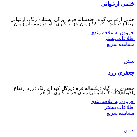
ختمی ارغوانی
ختمی ارغوانی گیاه : چندساله فرم : پرگل-ایستاده رنگ : ارغوانی
ارتفاع : پابلند۲۰۰-۱۸۰ زمان خزانه کاری : اواخرزمستان زمان
افزودن به علاقه مندی
اطلاعات بیشتر
مشاهده سریع
بستن
جعفری زرد
جعفری زرد گیاه : یکساله فرم : پرگل-کپه ای رنگ : زرد ارتفاع :
پاکوتاه(۳۵-۳۰سانتیمتر) زمان خزانه کاری : اواخر
افزودن به علاقه مندی
اطلاعات بیشتر
مشاهده سریع
بستن