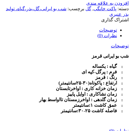
افزودن به علاقه مندی
دسته:
پاکت خانگی
,
گل
برچسب:
شب بو ایرانی،گل،بذر،گیاه، تولید
بذر عنبری
اشتراک گذاری
توضیحات
نظرات (0)
توضیحات
شب بو ایرانی قرمز
گیاه
:
یکساله
فرم
:
پرگل-کپه ای
رنگ
:
قرمز
ارتفاع
:
پاکوتاه(۳۰-۲۵سانتیمتر
)
زمان خزانه کاری
:
اواخرتابستان
زمان نشاکاری
:
اوایل پاییز
زمان گلدهی
:
اواخرزمستان تااواسط بهار
عمق کاشت
۱:
سانتیمتر
فاصله کاشت
۲۵-۳۰:
سانتیمتر
نظرات (0)