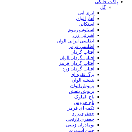
پاکت خانگی
گل
ابری آبی
آهار الوان
استکانی
استئوسپرموم
اشرفی زرد
اطلسی ایرانی الوان
اطلسی قرمز
آفتاب گردان
آفتاب گردان الوان
آفتاب گردان قرمز
آفتاب گردان زرد
برگ نقره ای
بنفشه الوان
پریوش الوان
پریوش بنفش
تاج الملوک
تاج خروس
تکمه ای قرمز
جعفری زرد
جعفری نارنجی
بومادران زینتی
چمن اسپورت