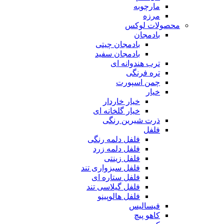
مارچوبه
مرزه
محصولات لوکس
بادمجان
بادمجان چیتی
بادمجان سفید
ترب هندوانه ای
تره فرنگی
چمن اسپورت
خیار
خیار خاردار
خیار گلخانه ای
ذرت شیرین رنگی
فلفل
فلفل دلمه رنگی
فلفل دلمه زرد
فلفل زینتی
فلفل سبزواری تند
فلفل ستاره ای
فلفل گیلاسی تند
فلفل هالوپینو
فیسالیس
کاهو پیچ