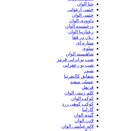
حنا الوان
ختمی ارغوانی
ختمی الوان
داوودی الوان
درخشنده الوان
رعنازیبا الوان
زبان در قفا
ستاره ای
سلوی
شاهپسند الوان
شب بو ایرانی قرمز
شب بو زعفرانی
شبدر
شقایق کالیفرنیا
عسلی سفید
قرنفل
کلم زینتی الوان
کوکب الوان
کوکب کوهی زرد
گازانیا
گندم الوان
لادن الوان
لاله عباسی الوان