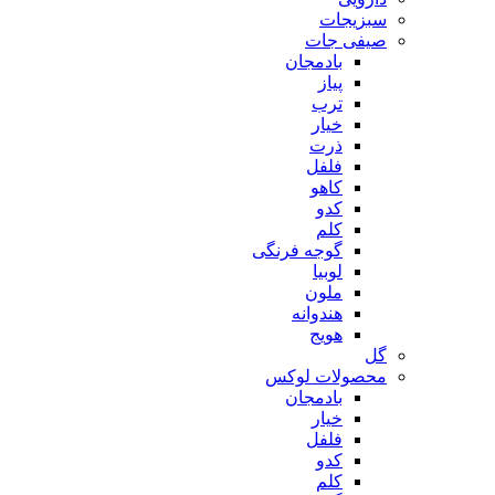
سبزیجات
صیفی جات
بادمجان
پیاز
ترب
خیار
ذرت
فلفل
کاهو
کدو
کلم
گوجه فرنگی
لوبیا
ملون
هندوانه
هویج
گل
محصولات لوکس
بادمجان
خیار
فلفل
کدو
کلم