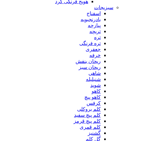
هویج فرنگی گرد
سبزیجات
اسفناج
بادرنجبویه
پیازچه
تربچه
تره
تره فرنگی
جعفری
خرفه
ریحان بنفش
ریحان سبز
شاهی
شنبلیله
شوید
کاهو
کاهو پیچ
کرفس
کلم بروکلی
کلم پیچ سفید
کلم پیچ قرمز
کلم قمری
گشنیز
گل کلم