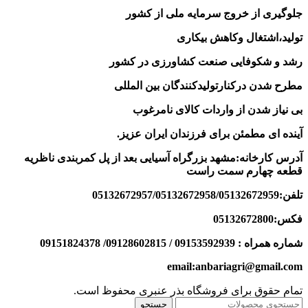
جلوگیری از خروج سرمایه ملی از کشور
تولید،اشتغال وکاهش بیکاری
رشد و شکوفایی صنعت کشاورزی در کشور
مطرح شدن درکنارتولیدکنندگان بین المللی
بی نیاز شدن از واردات کالای نامرغوب
آینده ای مطمئن برای فرزندان ایران عزیز
.
آدرس کارخانه:مشهد بزرگراه آسیایی بعد از پل کمربندی ناظریه
قطعه چهارم سمت راست
تلفن:05132672957/05132672958/05132672959
فکس:05132672800
شماره همراه : 09153592939 / 09128602815/ 09151824378
email:anbariagri@gmail.com
تمام حقوق برای فروشگاه بذر عنبری محفوظ است.
جستجو