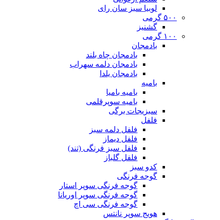
لوبیا سبز سان رای
۵۰۰ گرمی
گشنیز
۱۰۰ گرمی
بادمجان
بادمجان چاه بلند
بادمجان دلمه سهراب
بادمجان یلدا
بامیه
بامیه بامیا
بامیه سوپرقلمی
سبزیجات برگی
فلفل
فلفل دلمه سبز
فلفل دیماز
فلفل سبز فرنگی (تند)
فلفل گلباز
کدو سبز
گوجه فرنگی
گوجه فرنگی سوپر استار
گوجه فرنگی سوپر اوریانا
گوجه فرنگی سی اچ
هویج سوپر نانتس