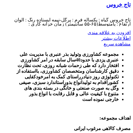
تاج خروس
تاج خروس گیاه : یکساله فرم : پرگل-نیمه ایستاده رنگ : الوان
ارتفاع : پامتوسط(۶۵-۵۵ سانتیمتر) زمان خزانه کاری :
افزودن به علاقه مندی
اطلاعات بیشتر
مشاهده سریع
مجموعه کشاورزی وتولید بذر عنبری با مدیریت علی
عنبری یزدی با حدود40سال سابقه در امر کشاورزی
افتخار دارد که طی زحمات شبانه روزی، تحت نظارت
دقیق کارشناسان ومتخصصان کشاورزی، بااستفاده از
تکنولوژی روز دنیادرراستای کمک به امرخودکفایی
کشوراقدام به تولیدانواع بذوراستاندارد سبزی، صیفی
وگل به صورت صنعتی و خانگی در بسته بندی های
متنوع با کیفیت عالی و قابل رقابت با انواع بذور
خارجی نموده است
اهداف مجموعه
:
مصرف کالاهی مرغوب ایرانی