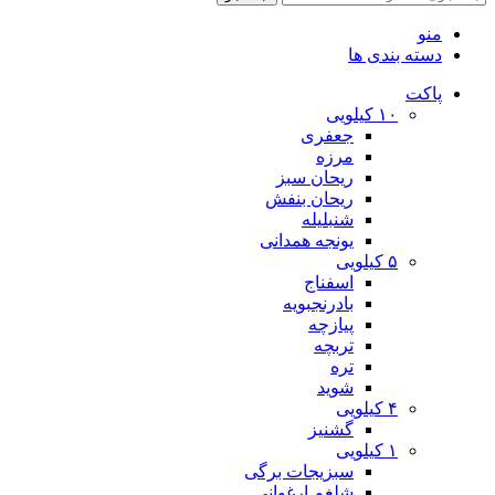
منو
دسته بندی ها
پاکت
۱۰ کیلویی
جعفری
مرزه
ریحان سبز
ریحان بنفش
شنبلیله
یونجه همدانی
۵ کیلویی
اسفناج
بادرنجبویه
پیازچه
تربچه
تره
شوید
۴ کیلویی
گشنیز
۱ کیلویی
سبزیجات برگی
شلغم ارغوانی