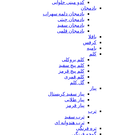
کدو مینی حلوایی
بادمجان
بادمجان دلمه سهراب
بادمجان چیتی
بادمجان سفید
بادمجان قلمی
باقلا
کرفس
بامیه
کلم
کلم بروکلی
کلم پیچ سفید
کلم پیچ قرمز
کلم قمری
گل کلم
پیاز
پیاز سفید کریستال
پیاز طلایی
پیاز قرمز
ترب
ترب سفید
ترب هندوانه ای
تره فرنگی
گوجه فرنگی