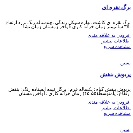
برگ نقره ای
برگ نقره ای کاشت :بهاره سیکل زندگی :چندساله رنگ :زرد ارتفاع
:۳۵ سانتیمتر زمان خزانه کاری :اواخر زمستان زمان نشا
افزودن به علاقه مندی
اطلاعات بیشتر
مشاهده سریع
بستن
پریوش بنفش
پریوش بنفش گیاه : یکساله فرم : پرگل-نیمه ایستاده رنگ : بنفش
ارتفاع : پامتوسط(۵۵-۴۵) زمان خزانه کاری : اواخرزمستان
افزودن به علاقه مندی
اطلاعات بیشتر
مشاهده سریع
بستن