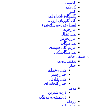
کاسنی
کرچک
کینوا
گل گاوزبان ایرانی
گل گاوزبان اروپایی
اسطوخودوس (لاوندر)
مارچوبه
ماریتیغال
مرزنجوش
مریم گلی
مریم گلی سهندی
مریم گلی کبیر
صیفی جات
چغندر لبویی
خیار
خیار بوته ای
خیار چمبر
خیار خاردار
خیار گلخانه ای
ذرت
ذرت شیرین
ذرت شیرین رنگی
زردک
شلغم ارغوانی