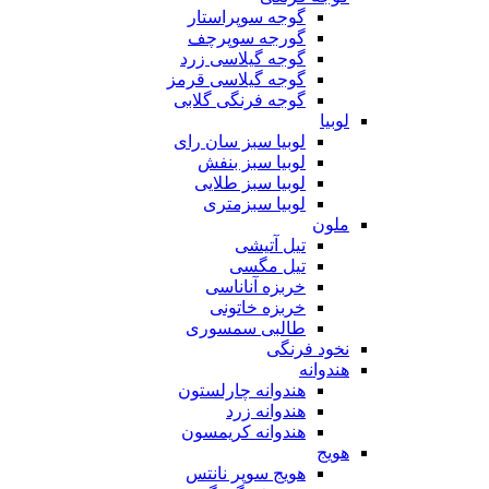
گوجه سوپراستار
گورجه سوپرچف
گوجه گیلاسی زرد
گوجه گیلاسی قرمز
گوجه فرنگی گلابی
لوبیا
لوبیا سبز سان رای
لوبیا سبز بنفش
لوبیا سبز طلایی
لوبیا سبزمتری
ملون
تیل آتیشی
تیل مگسی
خربزه آناناسی
خربزه خاتونی
طالبی سمسوری
نخود فرنگی
هندوانه
هندوانه چارلستون
هندوانه زرد
هندوانه کریمسون
هویج
هویج سوپر نانتس