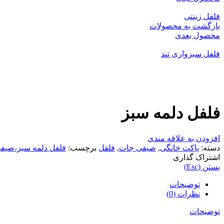
فلفل زینتی
بازگشت به محصولات
محصول بعدی
فلفل سبزواری تند
بزرگنمایی تصویر
فلفل دلمه سبز
افزودن به علاقه مندی
دسته:
پاکت خانگی
,
صیفی جات
,
فلفل
برچسب:
فلفل دلمه سبز،صیفی 
اشتراک گذاری
بستن (Esc)
توضیحات
نظرات (0)
توضیحات