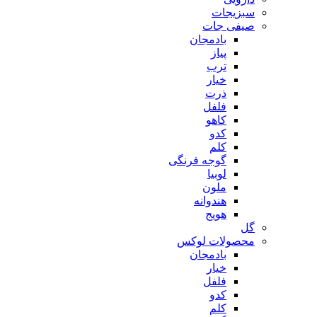
سبزیجات
صیفی جات
بادمجان
پیاز
ترب
خیار
ذرت
فلفل
کاهو
کدو
کلم
گوجه فرنگی
لوبیا
ملون
هندوانه
هویج
گل
محصولات لوکس
بادمجان
خیار
فلفل
کدو
کلم