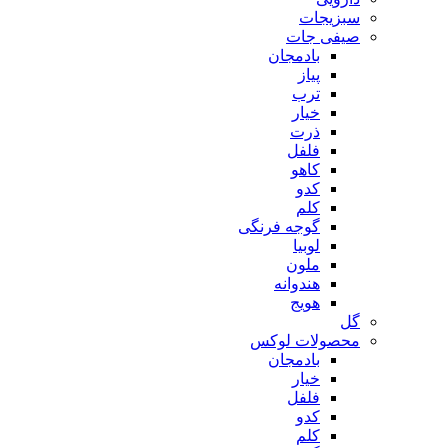
سبزیجات
صیفی جات
بادمجان
پیاز
ترب
خیار
ذرت
فلفل
کاهو
کدو
کلم
گوجه فرنگی
لوبیا
ملون
هندوانه
هویج
گل
محصولات لوکس
بادمجان
خیار
فلفل
کدو
کلم