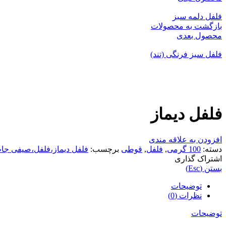
فلفل دلمه سبز
بازگشت به محصولات
محصول بعدی
فلفل سبز فرنگی (تند)
بزرگنمایی تصویر
فلفل دیماز
افزودن به علاقه مندی
دسته:
100 گرمی
,
فلفل
,
قوطی
برچسب:
فلفل دیماز،فلفل،صیفی جات،
اشتراک گذاری
بستن (Esc)
توضیحات
نظرات (0)
توضیحات