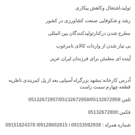
تولید،اشتغال وکاهش بیکاری
رشد و شکوفایی صنعت کشاورزی در کشور
مطرح شدن درکنارتولیدکنندگان بین المللی
بی نیاز شدن از واردات کالای نامرغوب
آینده ای مطمئن برای فرزندان ایران عزیز
.
آدرس کارخانه:مشهد بزرگراه آسیایی بعد از پل کمربندی ناظریه
قطعه چهارم سمت راست
تلفن:05132672957/05132672958/05132672959
فکس:05132672800
شماره همراه : 09153592939 / 09128602815/ 09151824378