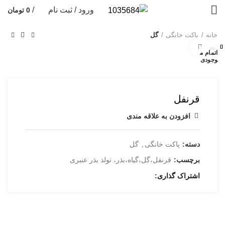
ورود / ثبت نام
/
0
تومان
خانه
پاکت خانگی
گل
بستن
بستن
بستن
بستن
بستن
بستن
بستن
بستن
بزرگنمایی تصویر
اتمام م
وجودی
قرنفل
افزودن به علاقه مندی
دسته:
پاکت خانگی
,
گل
برچسب:
قرنفل،گل،گیاه،بذر، تولد بذر عنبری
اشتراک گذاری