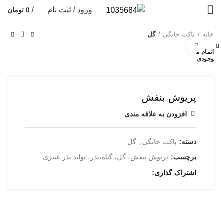
ورود / ثبت نام
/
0
تومان
خانه
پاکت خانگی
گل
بستن
بستن
بستن
بستن
بستن
بستن
بستن
بستن
بزرگنمایی تصویر
اتمام م
اتمام م
وجودی
وجودی
پریوش بنفش
افزودن به علاقه مندی
دسته:
پاکت خانگی
,
گل
برچسب:
پریوش بنفش، گل، گیاه،بذر، تولید بذر عنبری
اشتراک گذاری