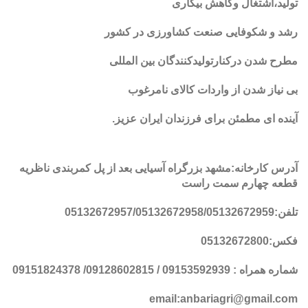
تولید،اشتغال وکاهش بیکاری
رشد و شکوفایی صنعت کشاورزی در کشور
مطرح شدن درکنارتولیدکنندگان بین المللی
بی نیاز شدن از واردات کالای نامرغوب
آینده ای مطمئن برای فرزندان ایران عزیز
.
آدرس کارخانه:مشهد بزرگراه آسیایی بعد از پل کمربندی ناظریه
قطعه چهارم سمت راست
تلفن:05132672957/05132672958/05132672959
فکس:05132672800
شماره همراه : 09153592939 / 09128602815/ 09151824378
email:anbariagri@gmail.com