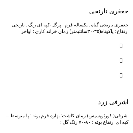
جعفری نارنجی
جعفری نارنجی گیاه : یکساله فرم : پرگل-کپه ای رنگ : نارنجی
ارتفاع : پاکوتاه(۳۵-۳۰سانتیمتر) زمان خزانه کاری : اواخر
اشرفی زرد
اشرفی( کورئوپسیس) زمان کاشت: بهاره فرم بوته : پا متوسط –
کپه ای ارتفاع بوته : ۸۰-۷۰ رنگ گل :