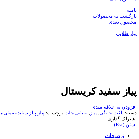
بامیه
بازگشت به محصولات
محصول بعدی
پیاز طلایی
بزرگنمایی تصویر
پیاز سفید کریستال
افزودن به علاقه مندی
دسته:
پاکت خانگی
,
پیاز
,
صیفی جات
برچسب:
پیاز،پیاز سفید،صیفی،بذ
اشتراک گذاری
بستن (Esc)
توضیحات