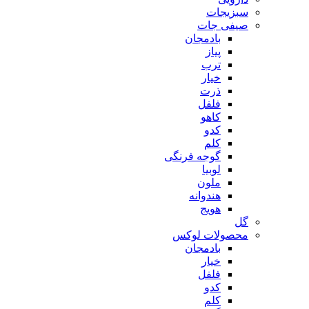
سبزیجات
صیفی جات
بادمجان
پیاز
ترب
خیار
ذرت
فلفل
کاهو
کدو
کلم
گوجه فرنگی
لوبیا
ملون
هندوانه
هویج
گل
محصولات لوکس
بادمجان
خیار
فلفل
کدو
کلم