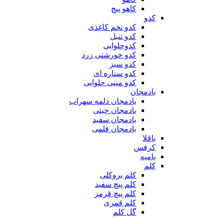
کاهو پیچ
کدو
کدو تخم کاغذی
کدو تنبل
کدوحلوایی
کدو خورشتی زرد
کدو سبز
کدو ستاره ای
کدو مینی حلوایی
بادمجان
بادمجان دلمه سهراب
بادمجان چیتی
بادمجان سفید
بادمجان قلمی
باقلا
کرفس
بامیه
کلم
کلم بروکلی
کلم پیچ سفید
کلم پیچ قرمز
کلم قمری
گل کلم