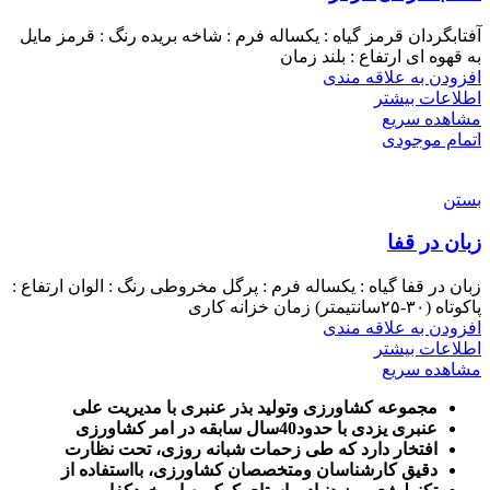
آفتابگردان قرمز گیاه : یکساله فرم : شاخه بریده رنگ : قرمز مایل
به قهوه ای ارتفاع : بلند زمان
افزودن به علاقه مندی
اطلاعات بیشتر
مشاهده سریع
اتمام موجودی
بستن
زبان در قفا
زبان در قفا گیاه : یکساله فرم : پرگل مخروطی رنگ : الوان ارتفاع :
پاکوتاه (۳۰-۲۵سانتیمتر) زمان خزانه کاری
افزودن به علاقه مندی
اطلاعات بیشتر
مشاهده سریع
مجموعه کشاورزی وتولید بذر عنبری با مدیریت علی
عنبری یزدی با حدود40سال سابقه در امر کشاورزی
افتخار دارد که طی زحمات شبانه روزی، تحت نظارت
دقیق کارشناسان ومتخصصان کشاورزی، بااستفاده از