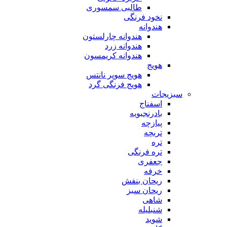
طالبی سمسوری
نخود فرنگی
هندوانه
هندوانه چارلستون
هندوانه زرد
هندوانه کریمسون
هویج
هویج سوپر نانتس
هویج فرنگی گرد
سبزیجات
اسفناج
بادرنجبویه
پیازچه
تربچه
تره
تره فرنگی
جعفری
خرفه
ریحان بنفش
ریحان سبز
شاهی
شنبلیله
شوید