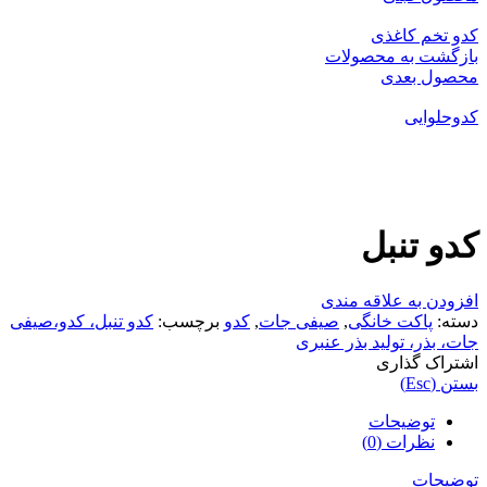
کدو تخم کاغذی
بازگشت به محصولات
محصول بعدی
کدوحلوایی
بزرگنمایی تصویر
کدو تنبل
افزودن به علاقه مندی
دسته:
پاکت خانگی
,
صیفی جات
,
کدو
برچسب:
کدو تنبل، کدو،صیفی
جات، بذر، تولید بذر عنبری
اشتراک گذاری
بستن (Esc)
توضیحات
نظرات (0)
توضیحات