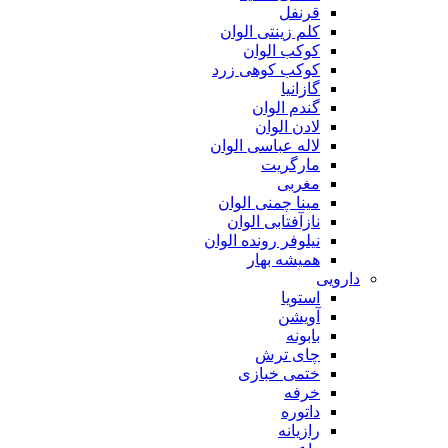
قرنفل
کلم زینتی الوان
کوکب الوان
کوکب کوهی زرد
گازانیا
گندم الوان
لادن الوان
لاله عباسی الوان
مارگریت
مغربی
مینا چمنی الوان
نازآفتابی الوان
نیلوفر رونده الوان
همیشه بهار
دارویی
استویا
آویشن
بابونه
چای ترش
ختمی خبازی
خرفه
داتوره
رازیانه