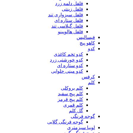
فلفل دلمه زرد
فلفل زینتی
فلفل سبزواری تند
فلفل ستاره ای
فلفل گیلاسی تند
فلفل هالوپینو
فیسالیس
کاهو پیچ
کدو
کدو تخم کاغذی
کدو خورشتی زرد
کدو ستاره ای
کدو مینی حلوایی
کرفس
کلم
کلم بروکلی
کلم پیچ سفید
کلم پیچ قرمز
کلم قمری
گل کلم
گوجه فرنگی
گوجه فرنگی گلابی
لوبیا سبزمتری