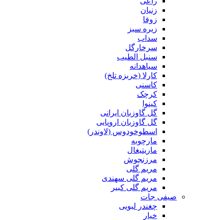
راعی
زنیان
زوفا
زیره سبز
سداب
سرخارگل
سنبل الطیب
سیاهدانه
کارلا (خربزه تلخ)
کاسنی
کرچک
کینوا
گل گاوزبان ایرانی
گل گاوزبان اروپایی
اسطوخودوس (لاوندر)
مارچوبه
ماریتیغال
مرزنجوش
مریم گلی
مریم گلی سهندی
مریم گلی کبیر
صیفی جات
چغندر لبویی
خیار