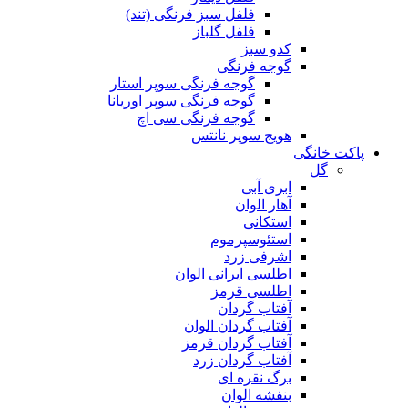
فلفل سبز فرنگی (تند)
فلفل گلباز
کدو سبز
گوجه فرنگی
گوجه فرنگی سوپر استار
گوجه فرنگی سوپر اوریانا
گوجه فرنگی سی اچ
هویج سوپر نانتس
پاکت خانگی
گل
ابری آبی
آهار الوان
استکانی
استئوسپرموم
اشرفی زرد
اطلسی ایرانی الوان
اطلسی قرمز
آفتاب گردان
آفتاب گردان الوان
آفتاب گردان قرمز
آفتاب گردان زرد
برگ نقره ای
بنفشه الوان