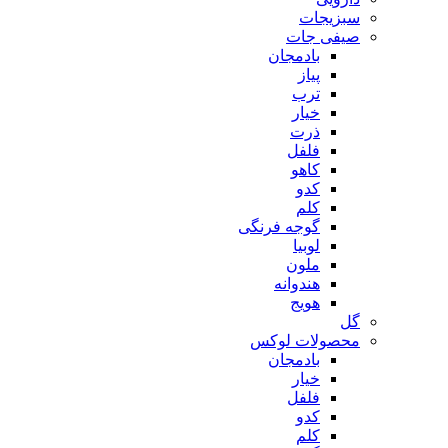
سبزیجات
صیفی جات
بادمجان
پیاز
ترب
خیار
ذرت
فلفل
کاهو
کدو
کلم
گوجه فرنگی
لوبیا
ملون
هندوانه
هویج
گل
محصولات لوکس
بادمجان
خیار
فلفل
کدو
کلم