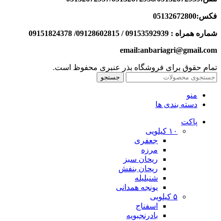
فکس:05132672800
شماره همراه : 09153592939 / 09128602815/ 09151824378
email:anbariagri@gmail.com
تمام حقوق برای فروشگاه بذر عنبری محفوظ است.
جستجو
منو
دسته بندی ها
پاکت
۱۰ کیلویی
جعفری
مرزه
ریحان سبز
ریحان بنفش
شنبلیله
یونجه همدانی
۵ کیلویی
اسفناج
بادرنجبویه