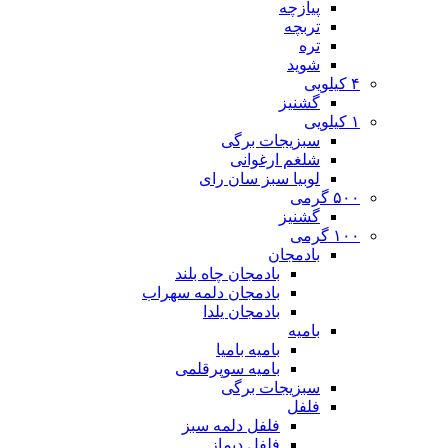
پیازچه
تربچه
تره
شوید
۴ کیلویی
گشنیز
۱ کیلویی
سبزیجات برگی
شلغم ارغوانی
لوبیا سبز سان رای
۵۰۰ گرمی
گشنیز
۱۰۰ گرمی
بادمجان
بادمجان چاه بلند
بادمجان دلمه سهراب
بادمجان یلدا
بامیه
بامیه بامیا
بامیه سوپرقلمی
سبزیجات برگی
فلفل
فلفل دلمه سبز
فلفل دیماز