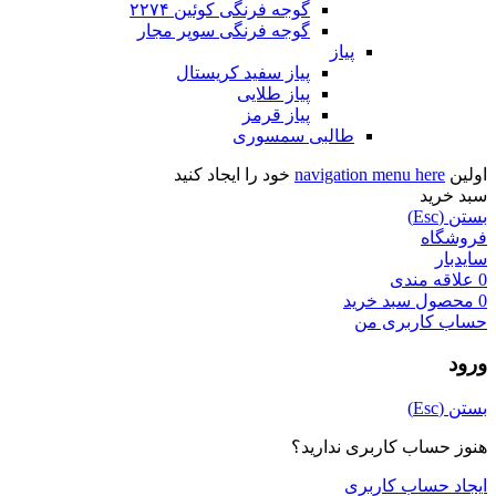
گوجه فرنگی کوئین ۲۲۷۴
گوجه فرنگی سوپر مجار
پیاز
پیاز سفید کریستال
پیاز طلایی
پیاز قرمز
طالبی سمسوری
اولین
navigation menu here
خود را ایجاد کنید
سبد خرید
بستن (Esc)
فروشگاه
سایدبار
0
علاقه مندی
0
محصول
سبد خرید
حساب کاربری من
ورود
بستن (Esc)
هنوز حساب کاربری ندارید؟
ایجاد حساب کاربری