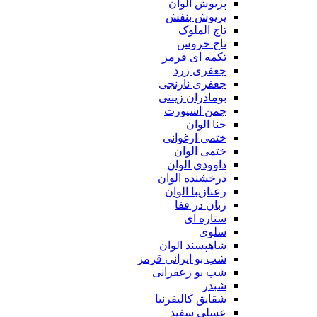
پریوش الوان
پریوش بنفش
تاج الملوک
تاج خروس
تکمه ای قرمز
جعفری زرد
جعفری نارنجی
بومادران زینتی
چمن اسپورت
حنا الوان
ختمی ارغوانی
ختمی الوان
داوودی الوان
درخشنده الوان
رعنازیبا الوان
زبان در قفا
ستاره ای
سلوی
شاهپسند الوان
شب بو ایرانی قرمز
شب بو زعفرانی
شبدر
شقایق کالیفرنیا
عسلی سفید