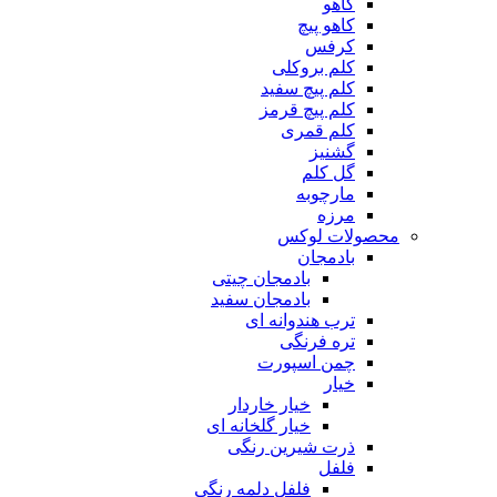
کاهو
کاهو پیچ
کرفس
کلم بروکلی
کلم پیچ سفید
کلم پیچ قرمز
کلم قمری
گشنیز
گل کلم
مارچوبه
مرزه
محصولات لوکس
بادمجان
بادمجان چیتی
بادمجان سفید
ترب هندوانه ای
تره فرنگی
چمن اسپورت
خیار
خیار خاردار
خیار گلخانه ای
ذرت شیرین رنگی
فلفل
فلفل دلمه رنگی