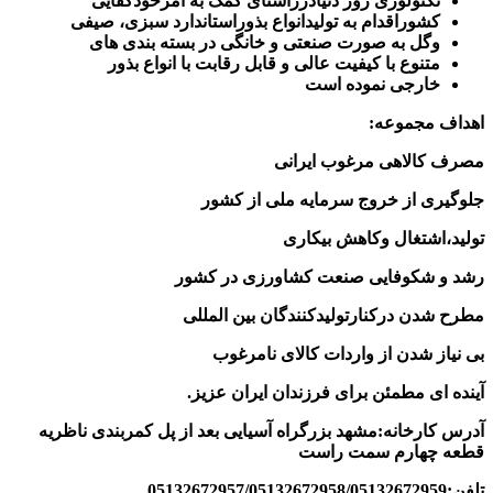
تکنولوژی روز دنیادرراستای کمک به امرخودکفایی
کشوراقدام به تولیدانواع بذوراستاندارد سبزی، صیفی
وگل به صورت صنعتی و خانگی در بسته بندی های
متنوع با کیفیت عالی و قابل رقابت با انواع بذور
خارجی نموده است
اهداف مجموعه
:
مصرف کالاهی مرغوب ایرانی
جلوگیری از خروج سرمایه ملی از کشور
تولید،اشتغال وکاهش بیکاری
رشد و شکوفایی صنعت کشاورزی در کشور
مطرح شدن درکنارتولیدکنندگان بین المللی
بی نیاز شدن از واردات کالای نامرغوب
آینده ای مطمئن برای فرزندان ایران عزیز
.
آدرس کارخانه:مشهد بزرگراه آسیایی بعد از پل کمربندی ناظریه
قطعه چهارم سمت راست
تلفن:05132672957/05132672958/05132672959